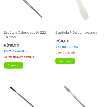
Espátula Calosidade N. 222 -
Espátula Plástica - Lysanda
Thimon
R$4,00
R$18,00
R$3,80
com
Pix
R$17,10
com
Pix
Última unidade
Só restam
5
em estoque!
Comprar
Comprar