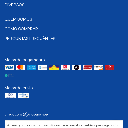
DIVERSOS
QUEM SOMOS
COMO COMPRAR
PERGUNTAS FREQUÊNTES
Meios de pagamento
Meios de envio
Copyright Pró Essence Cosméticos LTDA - 08728525000150 - 2026. Todos
Ao navegar por este site
você aceita o uso de cookies
para agilizar a
os direitos reservados.