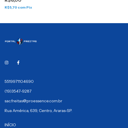
R$6,00
R$5,70
com
Pix
5519971104690
(19)3547-9287
sac.freitas@proessence.com.br
Rua América, 639, Centro, Araras-SP.
INÍCIO