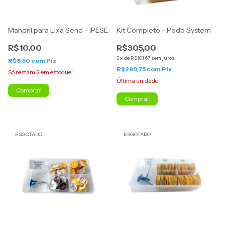
Mandril para Lixa Send - IPESE
Kit Completo - Podo System
R$10,00
R$305,00
3
x
de
R$101,67
sem juros
R$9,50
com
Pix
R$289,75
com
Pix
Só restam
2
em estoque!
Última unidade
ESGOTADO
ESGOTADO