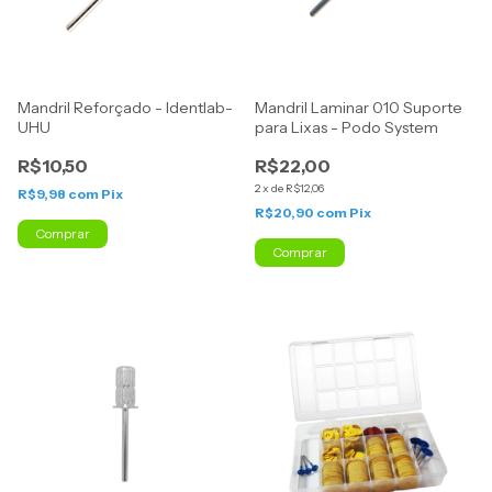
Mandril Reforçado - Identlab-
Mandril Laminar 010 Suporte
UHU
para Lixas - Podo System
R$10,50
R$22,00
2
x
de
R$12,06
R$9,98
com
Pix
R$20,90
com
Pix
Comprar