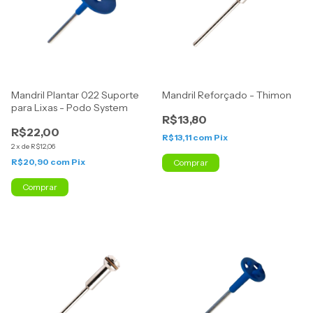
Mandril Plantar 022 Suporte
Mandril Reforçado - Thimon
para Lixas - Podo System
R$13,80
R$22,00
R$13,11
com
Pix
2
x
de
R$12,06
R$20,90
com
Pix
Comprar