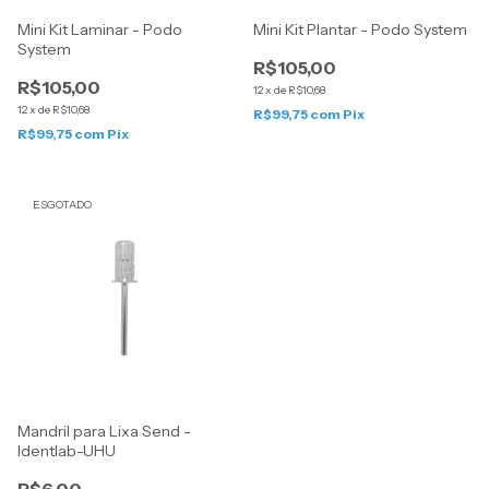
Mini Kit Laminar - Podo
Mini Kit Plantar - Podo System
System
R$105,00
R$105,00
12
x
de
R$10,68
12
x
de
R$10,68
R$99,75
com
Pix
R$99,75
com
Pix
ESGOTADO
Mandril para Lixa Send -
Identlab-UHU