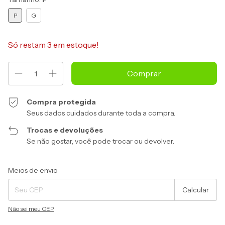
P
G
Só restam
3
em estoque!
Compra protegida
Seus dados cuidados durante toda a compra.
Trocas e devoluções
Se não gostar, você pode trocar ou devolver.
Entregas para o CEP:
Alterar CEP
Meios de envio
Calcular
Não sei meu CEP