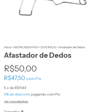
Início
>
INSTRUMENTAIS
>
DIVERSOS
>
Afastador de Dedos
Afastador de Dedos
R$50,00
R$47,50
com
Pix
5
x de
R$11,43
5% de desconto
pagando com Pix
Ver mais detalhes
Tamanho:
P