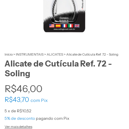
Início
>
INSTRUMENTAIS
>
ALICATES
>
Alicate de Cutícula Ref. 72 - Soling
Alicate de Cutícula Ref. 72 -
Soling
R$46,00
R$43,70
com
Pix
5
x de
R$10,52
5% de desconto
pagando com Pix
Ver mais detalhes