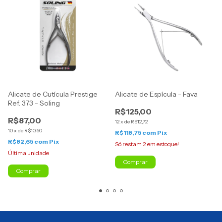
Alicate de Cutícula Prestige
Alicate de Espícula - Fava
Ref. 373 - Soling
R$125,00
R$87,00
12
x
de
R$12,72
10
x
de
R$10,50
R$118,75
com
Pix
R$82,65
com
Pix
Só restam
2
em estoque!
Última unidade