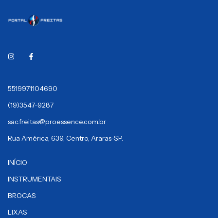
5519971104690
(19)3547-9287
sac.freitas@proessence.com.br
Rua América, 639, Centro, Araras-SP.
INÍCIO
INSTRUMENTAIS
BROCAS
LIXAS