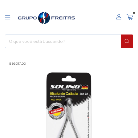
0
ESGOTADO