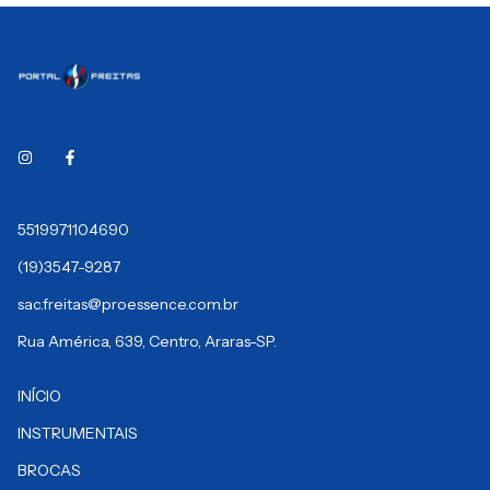
5519971104690
(19)3547-9287
sac.freitas@proessence.com.br
Rua América, 639, Centro, Araras-SP.
INÍCIO
INSTRUMENTAIS
BROCAS