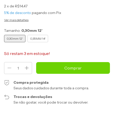
2
x de
R$14,47
5% de desconto
pagando com Pix
Ver mais detalhes
Tamanho:
0,30mm 12'
0,30mm 12'
0,35MM 14'
Só restam
3
em estoque!
Compra protegida
Seus dados cuidados durante toda a compra.
Trocas e devoluções
Se não gostar, você pode trocar ou devolver.