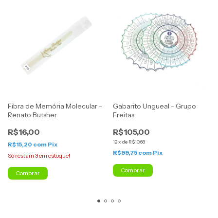
Fibra de Memória Molecular -
Gabarito Ungueal - Grupo
Renato Butsher
Freitas
R$16,00
R$105,00
12
x
de
R$10,68
R$15,20
com
Pix
R$99,75
com
Pix
Só restam
3
em estoque!
Comprar