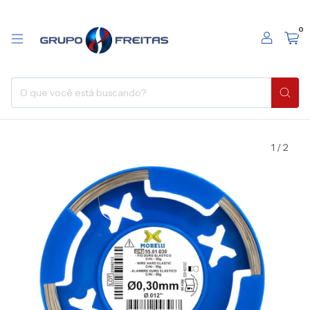
0
1
/
2