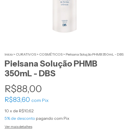
Início
>
CURATIVOS
>
COSMÉTICOS
>
Pielsana Solução PHMB 350mL - DBS
Pielsana Solução PHMB
350mL - DBS
R$88,00
R$83,60
com
Pix
10
x de
R$10,62
5% de desconto
pagando com Pix
Ver mais detalhes