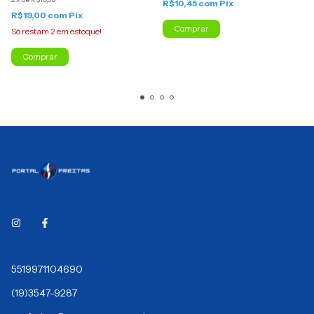
R$10,45
com
Pix
R$19,00
com
Pix
Só restam
2
em estoque!
Comprar
5519971104690
(19)3547-9287