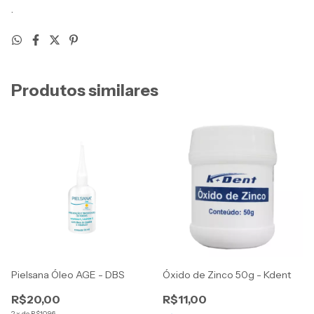
.
Produtos similares
Pielsana Óleo AGE - DBS
Óxido de Zinco 50g - Kdent
R$20,00
R$11,00
2
x
de
R$10,96